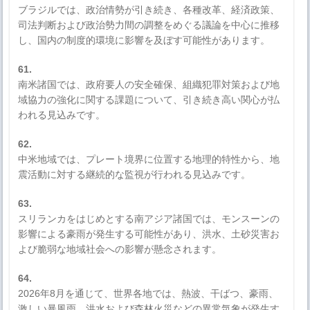
ブラジルでは、政治情勢が引き続き、各種改革、経済政策、
司法判断および政治勢力間の調整をめぐる議論を中心に推移
し、国内の制度的環境に影響を及ぼす可能性があります。
61.
南米諸国では、政府要人の安全確保、組織犯罪対策および地
域協力の強化に関する課題について、引き続き高い関心が払
われる見込みです。
62.
中米地域では、プレート境界に位置する地理的特性から、地
震活動に対する継続的な監視が行われる見込みです。
63.
スリランカをはじめとする南アジア諸国では、モンスーンの
影響による豪雨が発生する可能性があり、洪水、土砂災害お
よび脆弱な地域社会への影響が懸念されます。
64.
2026年8月を通じて、世界各地では、熱波、干ばつ、豪雨、
激しい暴風雨、洪水および森林火災などの異常気象が発生す