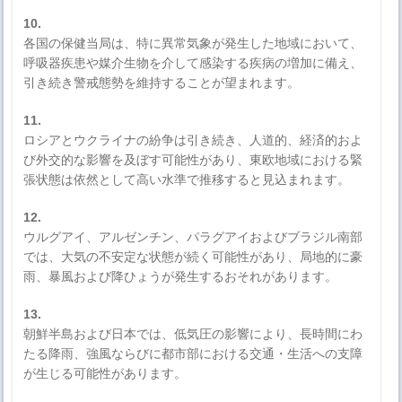
10.
各国の保健当局は、特に異常気象が発生した地域において、
呼吸器疾患や媒介生物を介して感染する疾病の増加に備え、
引き続き警戒態勢を維持することが望まれます。
11.
ロシアとウクライナの紛争は引き続き、人道的、経済的およ
び外交的な影響を及ぼす可能性があり、東欧地域における緊
張状態は依然として高い水準で推移すると見込まれます。
12.
ウルグアイ、アルゼンチン、パラグアイおよびブラジル南部
では、大気の不安定な状態が続く可能性があり、局地的に豪
雨、暴風および降ひょうが発生するおそれがあります。
13.
朝鮮半島および日本では、低気圧の影響により、長時間にわ
たる降雨、強風ならびに都市部における交通・生活への支障
が生じる可能性があります。