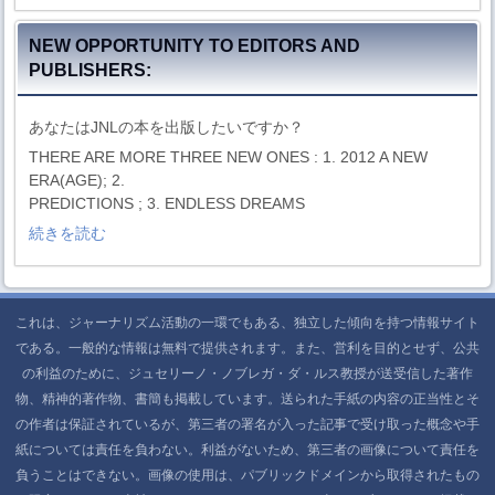
NEW OPPORTUNITY TO EDITORS AND
PUBLISHERS:
あなたはJNLの本を出版したいですか？
THERE ARE MORE THREE NEW ONES : 1. 2012 A NEW
ERA(AGE); 2.
PREDICTIONS ; 3. ENDLESS DREAMS
続きを読む
これは、ジャーナリズム活動の一環でもある、独立した傾向を持つ情報サイト
である。一般的な情報は無料で提供されます。また、営利を目的とせず、公共
の利益のために、ジュセリーノ・ノブレガ・ダ・ルス教授が送受信した著作
物、精神的著作物、書簡も掲載しています。送られた手紙の内容の正当性とそ
の作者は保証されているが、第三者の署名が入った記事で受け取った概念や手
紙については責任を負わない。利益がないため、第三者の画像について責任を
負うことはできない。画像の使用は、パブリックドメインから取得されたもの