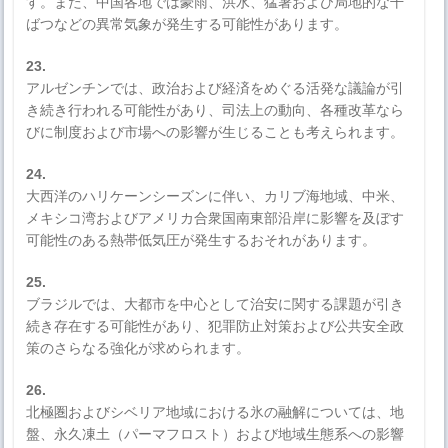
す。また、中国各地では豪雨、洪水、猛暑および局地的な干
ばつなどの異常気象が発生する可能性があります。
23.
アルゼンチンでは、政治および経済をめぐる活発な議論が引
き続き行われる可能性があり、司法上の動向、各種改革なら
びに制度および市場への影響が生じることも考えられます。
24.
大西洋のハリケーンシーズンに伴い、カリブ海地域、中米、
メキシコ湾およびアメリカ合衆国南東部沿岸に影響を及ぼす
可能性のある熱帯低気圧が発生するおそれがあります。
25.
ブラジルでは、大都市を中心として治安に関する課題が引き
続き存在する可能性があり、犯罪防止対策および公共安全政
策のさらなる強化が求められます。
26.
北極圏およびシベリア地域における氷の融解については、地
盤、永久凍土（パーマフロスト）および地域生態系への影響