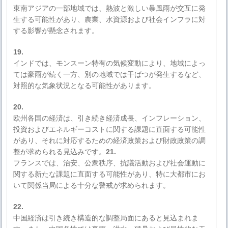
東南アジアの一部地域では、熱波と激しい暴風雨が交互に発
生する可能性があり、農業、水資源および社会インフラに対
する影響が懸念されます。
19.
インドでは、モンスーン特有の気候変動により、地域によっ
ては豪雨が続く一方、別の地域では干ばつが発生するなど、
対照的な気象状況となる可能性があります。
20.
欧州各国の経済は、引き続き経済成長、インフレーション、
投資およびエネルギーコストに関する課題に直面する可能性
があり、それに対応するための経済政策および財政政策の調
整が求められる見込みです。
21.
フランスでは、治安、公衆秩序、抗議活動および社会運動に
関する新たな課題に直面する可能性があり、特に大都市にお
いて関係当局による十分な警戒が求められます。
22.
中国経済は引き続き構造的な調整局面にあると見込まれま