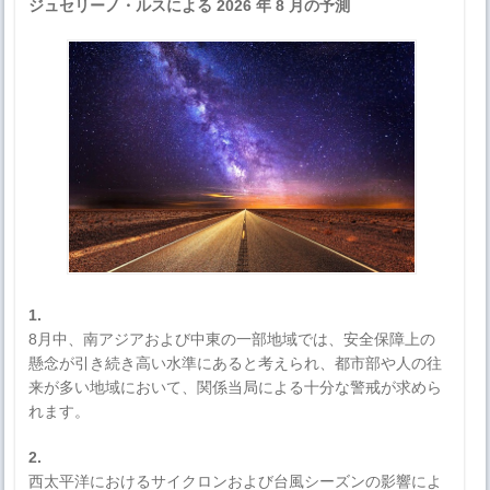
ジュセリーノ・ルスによる 2026 年 8 月の予測
1.
8月中、南アジアおよび中東の一部地域では、安全保障上の
懸念が引き続き高い水準にあると考えられ、都市部や人の往
来が多い地域において、関係当局による十分な警戒が求めら
れます。
2.
西太平洋におけるサイクロンおよび台風シーズンの影響によ