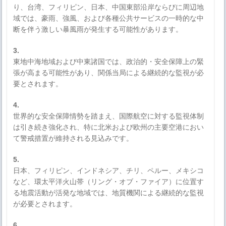
り、台湾、フィリピン、日本、中国東部沿岸ならびに周辺地
域では、豪雨、強風、および各種公共サービスの一時的な中
断を伴う激しい暴風雨が発生する可能性があります。
3.
東地中海地域および中東諸国では、政治的・安全保障上の緊
張が高まる可能性があり、関係当局による継続的な監視が必
要とされます。
4.
世界的な安全保障情勢を踏まえ、国際航空に対する監視体制
は引き続き強化され、特に北米および欧州の主要空港におい
て警戒措置が維持される見込みです。
5.
日本、フィリピン、インドネシア、チリ、ペルー、メキシコ
など、環太平洋火山帯（リング・オブ・ファイア）に位置す
る地震活動が活発な地域では、地質機関による継続的な監視
が必要とされます。
6.