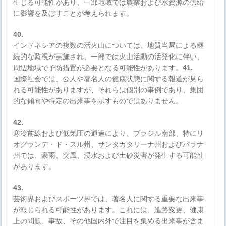
生じる可能性があり、一部地域では農業および水資源の供給
に影響を及ぼすことが考えられます。
40.
インドネシアの複数の活火山については、地質当局による継
続的な監視が実施され、一部では火山活動の活発化に伴い、
周辺地域で予防措置が必要となる可能性があります。
41.
国際社会では、公人や著名人の健康状態に関する報道が見ら
れる可能性がありますが、それらは個別の事例であり、集団
的な傾向や特定の出来事を示すものではありません。
42.
寒冷前線および低気圧の通過により、ブラジル南部、特にリ
オグランデ・ド・スル州、サンタカタリーナ州およびパラナ
州では、豪雨、突風、浸水および土砂災害が発生する可能性
があります。
43.
芸術界およびスポーツ界では、著名人に関する重要な出来事
が報じられる可能性があります。これには、進路変更、健康
上の問題、事故、その他国内外で注目を集める出来事が含ま