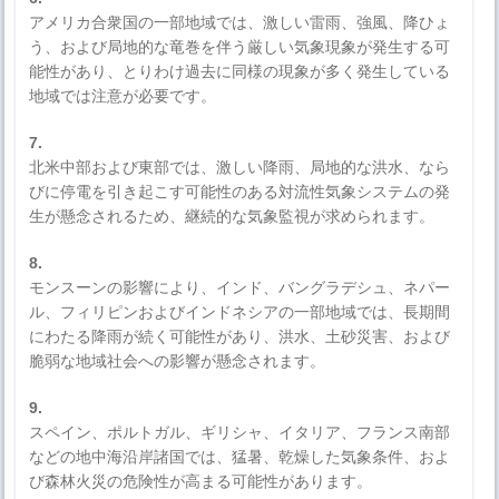
アメリカ合衆国の一部地域では、激しい雷雨、強風、降ひょ
う、および局地的な竜巻を伴う厳しい気象現象が発生する可
能性があり、とりわけ過去に同様の現象が多く発生している
地域では注意が必要です。
7.
北米中部および東部では、激しい降雨、局地的な洪水、なら
びに停電を引き起こす可能性のある対流性気象システムの発
生が懸念されるため、継続的な気象監視が求められます。
8.
モンスーンの影響により、インド、バングラデシュ、ネパー
ル、フィリピンおよびインドネシアの一部地域では、長期間
にわたる降雨が続く可能性があり、洪水、土砂災害、および
脆弱な地域社会への影響が懸念されます。
9.
スペイン、ポルトガル、ギリシャ、イタリア、フランス南部
などの地中海沿岸諸国では、猛暑、乾燥した気象条件、およ
び森林火災の危険性が高まる可能性があります。