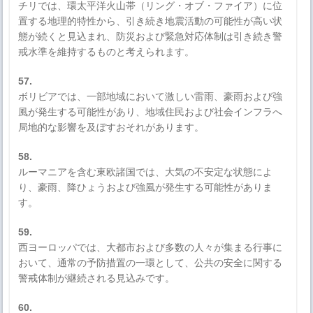
チリでは、環太平洋火山帯（リング・オブ・ファイア）に位
置する地理的特性から、引き続き地震活動の可能性が高い状
態が続くと見込まれ、防災および緊急対応体制は引き続き警
戒水準を維持するものと考えられます。
57.
ボリビアでは、一部地域において激しい雷雨、豪雨および強
風が発生する可能性があり、地域住民および社会インフラへ
局地的な影響を及ぼすおそれがあります。
58.
ルーマニアを含む東欧諸国では、大気の不安定な状態によ
り、豪雨、降ひょうおよび強風が発生する可能性がありま
す。
59.
西ヨーロッパでは、大都市および多数の人々が集まる行事に
おいて、通常の予防措置の一環として、公共の安全に関する
警戒体制が継続される見込みです。
60.